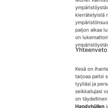
ympäristöystä
kierrätetyistä
ympäristönsuo
paljon aikaa l
on lukematto
ympäristöystävä
Yhteenveto
Kesä on ihante
tarjoaa paitsi
tyyliäsi ja per
seikkailujasi 
on täydellinen
Handyhüllen
j