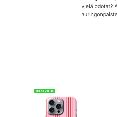
vielä odotat? 
auringonpaiste
Top #3 Design