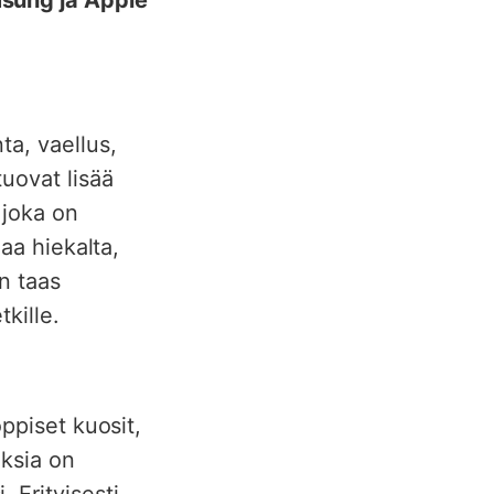
ta, vaellus,
tuovat lisää
 joka on
jaa hiekalta,
un taas
tkille.
oppiset kuosit,
uksia on
 Erityisesti