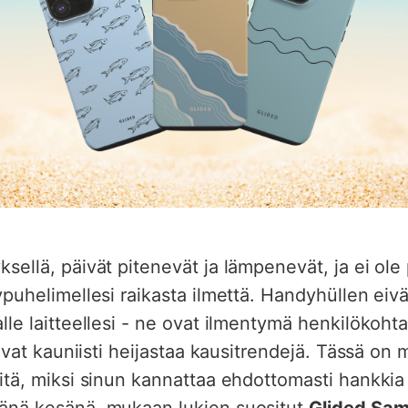
sellä, päivät pitenevät ja lämpenevät, ja ei ol
ypuhelimellesi raikasta ilmettä. Handyhüllen eivä
lle laitteellesi - ne ovat ilmentymä henkilökohta
voivat kauniisti heijastaa kausitrendejä. Tässä on
itä, miksi sinun kannattaa ehdottomasti hankkia
änä kesänä, mukaan lukien suositut
Glided Sam