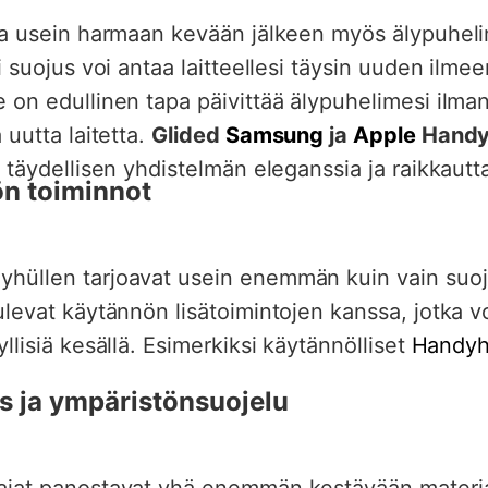
 ja usein harmaan kevään jälkeen myös älypuheli
i suojus voi antaa laitteellesi täysin uuden ilmee
 on edullinen tapa päivittää älypuhelimesi ilman
 uutta laitetta.
Glided
Samsung
ja
Apple
Handy
ä täydellisen yhdistelmän eleganssia ja raikkautt
n toiminnot
üllen tarjoavat usein enemmän kuin vain suojaa
ulevat käytännön lisätoimintojen kanssa, jotka vo
llisiä kesällä. Esimerkiksi käytännölliset
Handyh
s ja ympäristönsuojelu
ajat panostavat yhä enemmän kestävään materiaa