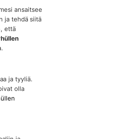
mesi ansaitsee
n ja tehdä siitä
, että
hüllen
a.
 ja tyyliä.
ivat olla
üllen
liin ja