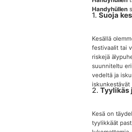
Handyhüllen
s
1.
Suoja kes
Kesällä olemme
festivaalit tai
riskejä älypuhe
suunniteltu eri
vedeltä ja isku
iskunkestävät s
2.
Tyylikäs 
Kesä on täydell
tyylikkäät past
lukemattomia, 