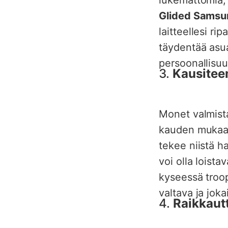
Glided Samsu
laitteellesi ri
täydentää asua
persoonallisuut
3.
Kausiteem
Monet valmistaj
kauden mukaan.
tekee niistä h
voi olla loist
kyseessä troop
valtava ja joka
4.
Raikkautt