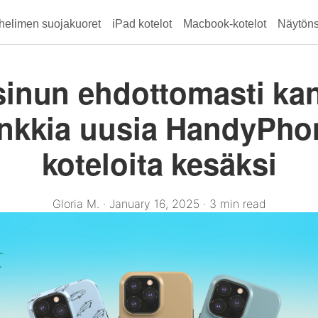
helimen suojakuoret
iPad kotelot
Macbook-kotelot
Näytön
sinun ehdottomasti ka
nkkia uusia HandyPho
koteloita kesäksi
Gloria M.
·
January 16, 2025
·
3 min read