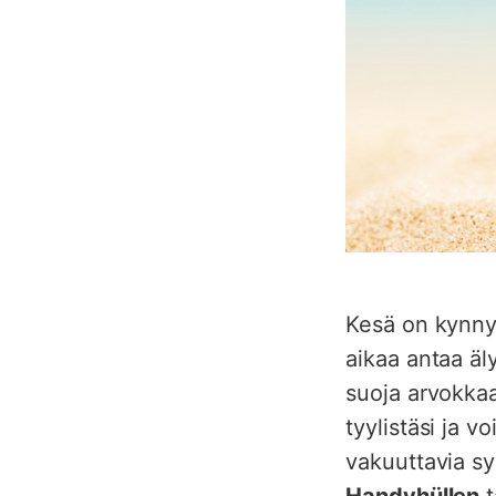
Kesä on kynnyk
aikaa antaa äl
suoja arvokkaa
tyylistäsi ja 
vakuuttavia sy
Handyhüllen
t