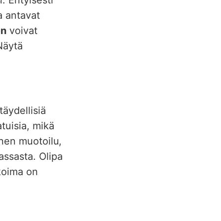
a antavat
en
voivat
Näytä
täydellisiä
tuisia, mikä
inen muotoilu,
assasta. Olipa
ikoima on