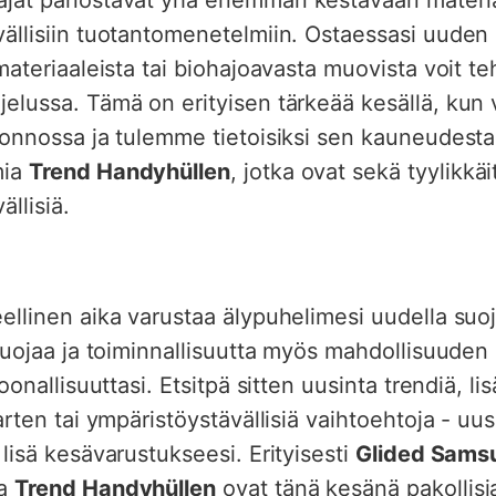
vällisiin tuotantomenetelmiin. Ostaessasi uude
 materiaaleista tai biohajoavasta muovista voit t
jelussa. Tämä on erityisen tärkeää kesällä, kun
uonnossa ja tulemme tietoisiksi sen kauneudesta
mia
Trend Handyhüllen
, jotka ovat sekä tyylikkäi
llisiä.
ellinen aika varustaa älypuhelimesi uudella suoj
 suojaa ja toiminnallisuutta myös mahdollisuuden 
soonallisuuttasi. Etsitpä sitten uusinta trendiä, li
varten tai ympäristöystävällisiä vaihtoehtoja - uu
 lisä kesävarustukseesi. Erityisesti
Glided Samsu
a
Trend Handyhüllen
ovat tänä kesänä pakollisi