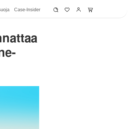
suoja
Case-Insider
nnattaa
ne-