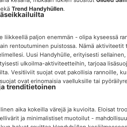
ekä
Trend Handyhüllen
.
äseikkailuilta
 liikkeellä paljon enemmän - olipa kyseessä ran
 vain rentoutuminen puistossa. Nämä aktiviteetit 
limellesi. Uusi Handyhülle, erityisesti sellainen,
tyisesti ulkoilma-aktiviteetteihin, tarjoaa lisäsuo
ilta. Vesitiiviit suojat ovat pakollisia rannoille, k
uojat ovat erinomaisia vaelluksille tai pyöräilyre
ja trenditietoinen
inen aika kokeilla värejä ja kuvioita. Eloisat tro
ellivärit ja minimalistiset muotoilut - mahdollisu
kun haluat sovittaa Handyhüllen kesäilmeeseesi.