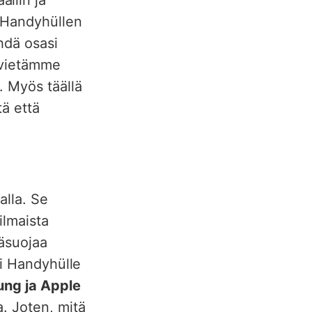
n Handyhüllen
ehdä osasi
 vietämme
. Myös täällä
tä että
alla. Se
ilmaista
säsuojaa
si Handyhülle
ng ja Apple
a. Joten, mitä