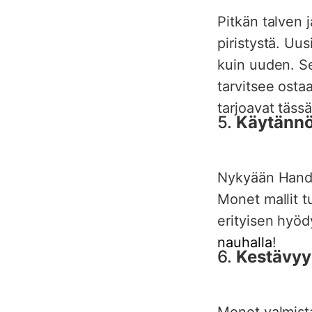
Pitkän talven
piristystä. Uus
kuin uuden. Se
tarvitsee ostaa
tarjoavat täss
5.
Käytännö
Nykyään Handyh
Monet mallit t
erityisen hyödy
nauhalla
!
6.
Kestävyy
Monet valmist