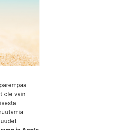
e parempaa
t ole vain
isesta
 muutamia
 uudet
sung ja Apple