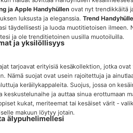
ng ja Apple Handyhüllen
ovat nyt trendikkäitä j
pauksen luksusta ja eleganssia.
Trend Handyhüll
si täydellisesti ja luoda muotitietoisen ilmeen. 
esi ja ole trenditietoinen uusilla muotoiluilla.
at ja yksilöllisyys
at tarjoavat erityisiä kesäkollektion, jotka ovat 
 Nämä suojat ovat usein rajoitettuja ja ainutlaa
aluttuja keräilykappaleita. Suojus, jossa on kesä
ava keskustelunaihe ja auttaa sinua erottumaan m
piset kukat, meriteemat tai kesäiset värit - val
iselle makuun löytyy jotain.
a älypuhelimellesi