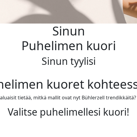
Sinun
Puhelimen kuori
Sinun tyylisi
helimen kuoret kohteess
luaisit tietää, mitkä mallit ovat nyt Bühlerzell trendikkäitä?
Valitse puhelimellesi kuori!