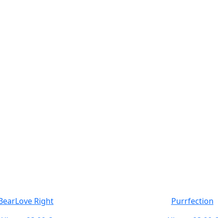
BearLove Right
Purrfection