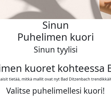
Sinun
Puhelimen kuori
Sinun tyylisi
limen kuoret kohteessa 
isit tietää, mitkä mallit ovat nyt Bad Ditzenbach trendikkäi
Valitse puhelimellesi kuori!