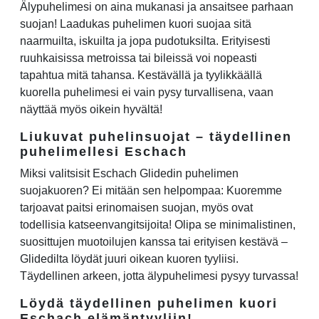
Älypuhelimesi on aina mukanasi ja ansaitsee parhaan
suojan! Laadukas puhelimen kuori suojaa sitä
naarmuilta, iskuilta ja jopa pudotuksilta. Erityisesti
ruuhkaisissa metroissa tai bileissä voi nopeasti
tapahtua mitä tahansa. Kestävällä ja tyylikkäällä
kuorella puhelimesi ei vain pysy turvallisena, vaan
näyttää myös oikein hyvältä!
Liukuvat puhelinsuojat – täydellinen
puhelimellesi Eschach
Miksi valitsisit Eschach Glidedin puhelimen
suojakuoren? Ei mitään sen helpompaa: Kuoremme
tarjoavat paitsi erinomaisen suojan, myös ovat
todellisia katseenvangitsijoita! Olipa se minimalistinen,
suosittujen muotoilujen kanssa tai erityisen kestävä –
Glidedilta löydät juuri oikean kuoren tyyliisi.
Täydellinen arkeen, jotta älypuhelimesi pysyy turvassa!
Löydä täydellinen puhelimen kuori
Eschach elämäntyyliin!