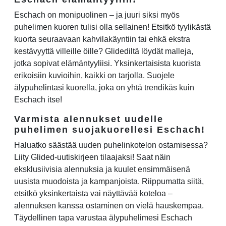
Eschach on monipuolinen – ja juuri siksi myös
puhelimen kuoren tulisi olla sellainen! Etsitkö tyylikästä
kuorta seuraavaan kahvilakäyntiin tai ehkä ekstra
kestävyyttä villeille öille? Glidediltä löydät malleja,
jotka sopivat elämäntyyliisi. Yksinkertaisista kuorista
erikoisiin kuvioihin, kaikki on tarjolla. Suojele
älypuhelintasi kuorella, joka on yhtä trendikäs kuin
Eschach itse!
Varmista alennukset uudelle
puhelimen suojakuorellesi Eschach!
Haluatko säästää uuden puhelinkotelon ostamisessa?
Liity Glided-uutiskirjeen tilaajaksi! Saat näin
eksklusiivisia alennuksia ja kuulet ensimmäisenä
uusista muodoista ja kampanjoista. Riippumatta siitä,
etsitkö yksinkertaista vai näyttävää koteloa –
alennuksen kanssa ostaminen on vielä hauskempaa.
Täydellinen tapa varustaa älypuhelimesi Eschach