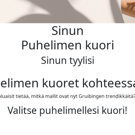
Sinun
Puhelimen kuori
Sinun tyylisi
helimen kuoret kohteess
luaisit tietää, mitkä mallit ovat nyt Gruibingen trendikkäitä?
Valitse puhelimellesi kuori!