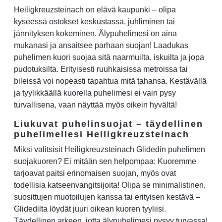
Heiligkreuzsteinach on elävä kaupunki – olipa
kyseessä ostokset keskustassa, juhliminen tai
jännityksen kokeminen. Älypuhelimesi on aina
mukanasi ja ansaitsee parhaan suojan! Laadukas
puhelimen kuori suojaa sitä naarmuilta, iskuilta ja jopa
pudotuksilta. Erityisesti ruuhkaisissa metroissa tai
bileissä voi nopeasti tapahtua mitä tahansa. Kestävällä
ja tyylikkäällä kuorella puhelimesi ei vain pysy
turvallisena, vaan näyttää myös oikein hyvältä!
Liukuvat puhelinsuojat – täydellinen
puhelimellesi Heiligkreuzsteinach
Miksi valitsisit Heiligkreuzsteinach Glidedin puhelimen
suojakuoren? Ei mitään sen helpompaa: Kuoremme
tarjoavat paitsi erinomaisen suojan, myös ovat
todellisia katseenvangitsijoita! Olipa se minimalistinen,
suosittujen muotoilujen kanssa tai erityisen kestävä –
Glidedilta löydät juuri oikean kuoren tyyliisi.
Täydellinen arkeen, jotta älypuhelimesi pysyy turvassa!