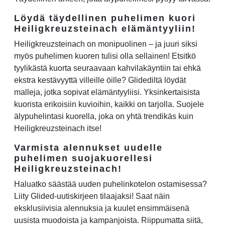
Löydä täydellinen puhelimen kuori
Heiligkreuzsteinach elämäntyyliin!
Heiligkreuzsteinach on monipuolinen – ja juuri siksi
myös puhelimen kuoren tulisi olla sellainen! Etsitkö
tyylikästä kuorta seuraavaan kahvilakäyntiin tai ehkä
ekstra kestävyyttä villeille öille? Glidediltä löydät
malleja, jotka sopivat elämäntyyliisi. Yksinkertaisista
kuorista erikoisiin kuvioihin, kaikki on tarjolla. Suojele
älypuhelintasi kuorella, joka on yhtä trendikäs kuin
Heiligkreuzsteinach itse!
Varmista alennukset uudelle
puhelimen suojakuorellesi
Heiligkreuzsteinach!
Haluatko säästää uuden puhelinkotelon ostamisessa?
Liity Glided-uutiskirjeen tilaajaksi! Saat näin
eksklusiivisia alennuksia ja kuulet ensimmäisenä
uusista muodoista ja kampanjoista. Riippumatta siitä,