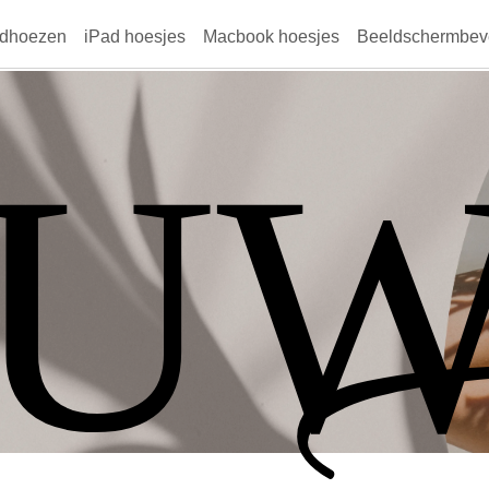
dhoezen
iPad hoesjes
Macbook hoesjes
Beeldschermbeve
OU