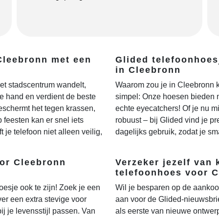
Cleebronn met een
Glided telefoonhoes
in Cleebronn
het stadscentrum wandelt,
Waarom zou je in Cleebronn k
 de hand en verdient de beste
simpel: Onze hoesen bieden n
schermt het tegen krassen,
echte eyecatchers! Of je nu mi
p feesten kan er snel iets
robuust – bij Glided vind je pr
 je telefoon niet alleen veilig,
dagelijks gebruik, zodat je sma
oor Cleebronn
Verzeker jezelf van 
telefoonhoes voor C
oesje ook te zijn! Zoek je een
Wil je besparen op de aankoo
ver een extra stevige voor
aan voor de Glided-nieuwsbrie
ij je levensstijl passen. Van
als eerste van nieuwe ontwerp