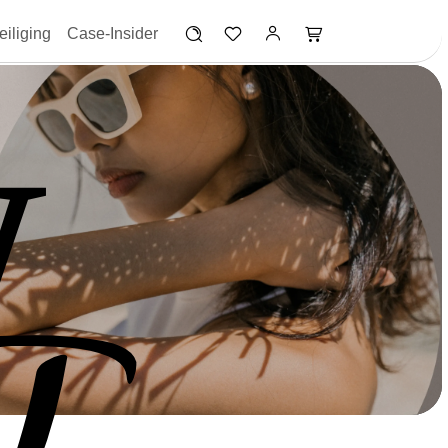
iliging
Case-Insider
W