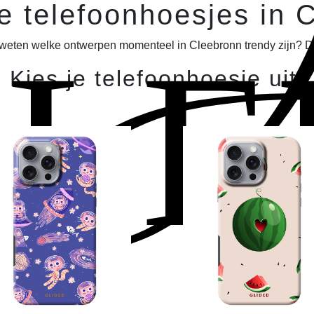
J
e telefoonhoesjes in 
ELE
 weten welke ontwerpen momenteel in Cleebronn trendy zijn? Dan
Kies je telefoonhoesje uit!