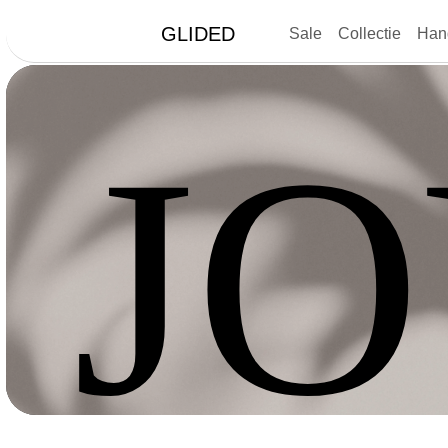
GLIDED
Sale
Collectie
Han
J