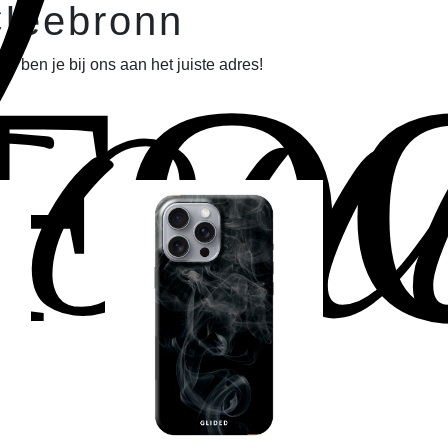
ou
Cleebronn
FO
 ben je bij ons aan het juiste adres!