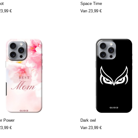
ot
Space Time
23,99 €
Van
23,99 €
er Power
Dark owl
23,99 €
Van
23,99 €