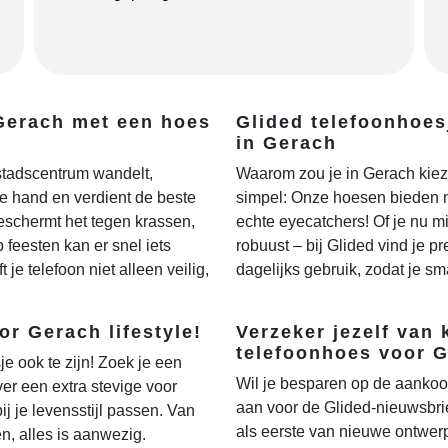
Gerach met een hoes
Glided telefoonhoes
in Gerach
 stadscentrum wandelt,
Waarom zou je in Gerach kiez
 de hand en verdient de beste
simpel: Onze hoesen bieden n
schermt het tegen krassen,
echte eyecatchers! Of je nu mi
p feesten kan er snel iets
robuust – bij Glided vind je pr
 je telefoon niet alleen veilig,
dagelijks gebruik, zodat je sma
or Gerach lifestyle!
Verzeker jezelf van 
telefoonhoes voor 
je ook te zijn! Zoek je een
Wil je besparen op de aankoo
ver een extra stevige voor
aan voor de Glided-nieuwsbrie
ij je levensstijl passen. Van
als eerste van nieuwe ontwerp
n, alles is aanwezig.