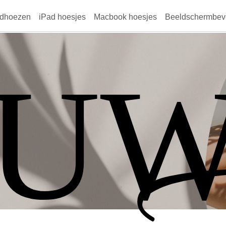
dhoezen
iPad hoesjes
Macbook hoesjes
Beeldschermbeve
OU