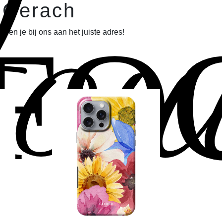
ou
n Gerach
FO
en je bij ons aan het juiste adres!