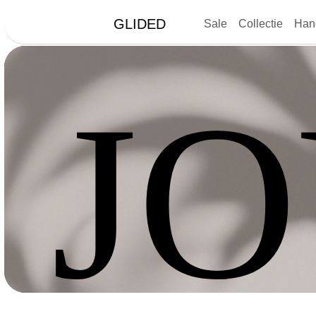
GLIDED
Sale
Collectie
Han
J