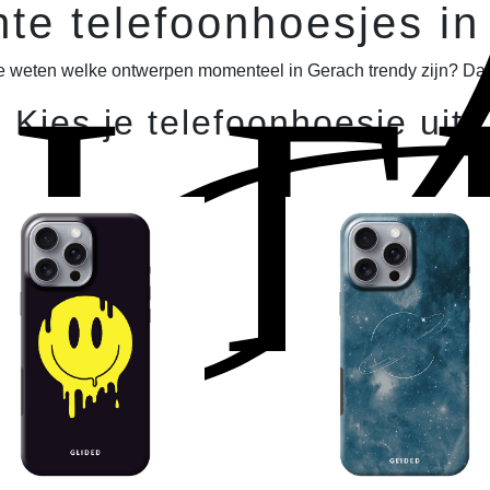
J
te telefoonhoesjes i
ELE
je weten welke ontwerpen momenteel in Gerach trendy zijn? Dan b
Kies je telefoonhoesje uit!