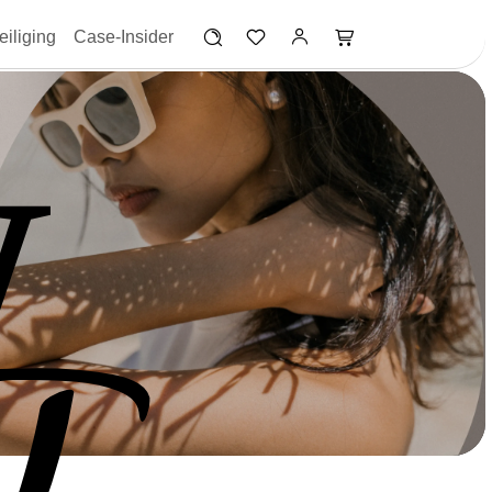
iliging
Case-Insider
W