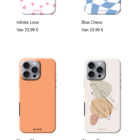
Infinite Love
Blue Chess
Van
23,99 €
Van
23,99 €