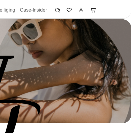
iliging
Case-Insider
W