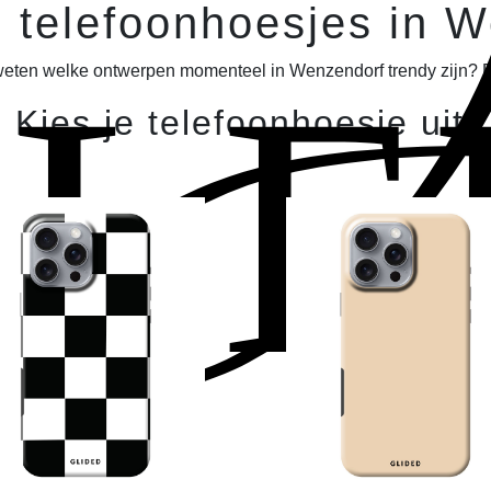
J
 telefoonhoesjes in 
ELE
weten welke ontwerpen momenteel in Wenzendorf trendy zijn? Da
Kies je telefoonhoesje uit!