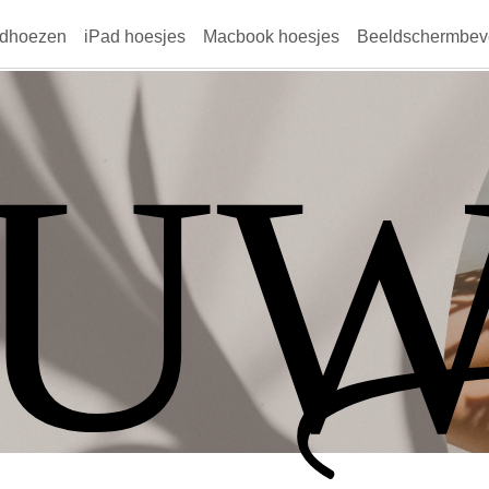
dhoezen
iPad hoesjes
Macbook hoesjes
Beeldschermbeve
OU