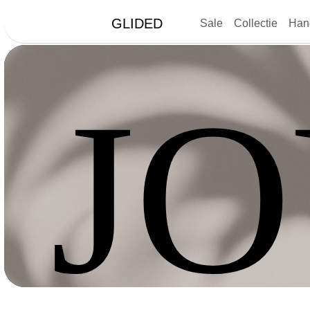
GLIDED
Sale
Collectie
Han
J