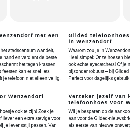
 Wenzendorf met een
Glided telefoonhoes
in Wenzendorf
 het stadscentrum wandelt,
Waarom zou je in Wenzendorf 
 de hand en verdient de beste
Heel simpel: Onze hoesen bie
schermt het tegen krassen,
ook echte eyecatchers! Of je n
p feesten kan er snel iets
bijzonder robuust – bij Glided 
 je telefoon niet alleen veilig,
Perfect voor dagelijks gebruik,
oor Wenzendorf
Verzeker jezelf van 
telefoonhoes voor 
hoesje ook te zijn! Zoek je
Wil je besparen op de aankoo
 liever een extra stevige voor
aan voor de Glided-nieuwsbrie
ij je levensstijl passen. Van
als eerste van nieuwe ontwerp