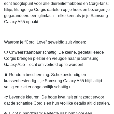
echt hoogtepunt voor alle dierenliefhebbers en Corgi-fans:
Blije, klungelige Corgis dartelen op je hoes en bezorgen je
gegarandeerd een glimlach – elke keer als je je Samsung
Galaxy A55 oppakt.
Waarom je “Corgi Love” geweldig zult vinden:
🐶
Onweerstaanbaar schattig:
De kleine, gedetailleerde
Corgis brengen plezier en vreugde naar je Samsung
Galaxy A55 – echt om verliefd op te worden!
📱
Rondom bescherming:
Schokbestendig en
krassenbestendig – je Samsung Galaxy A55 blijft altijd
veilig en ziet er ongelooflijk schattig uit.
🎨
Levende kleuren:
De hoge kwaliteit print zorgt ervoor
dat de schattige Corgis en hun vrolijke details altijd stralen.
👜
Licht & handzaam:
Perfecte pasvorm voor een