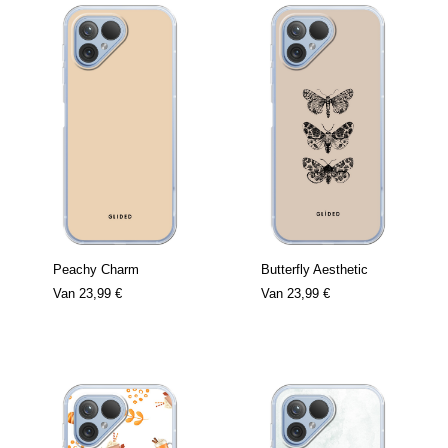
Peachy Charm
Butterfly Aesthetic
Van
23,99 €
Van
23,99 €