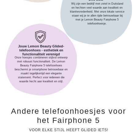
Wij zijn een bedrijf met zetel in Duitsland
en hechten veel waarde aan kwaliteit en
klanttevredenheid. Met onze lokale service
staan wij je te allen tijde betrouwbaar bij
met je Lemon Beauty Fairphone 5
telefoonhoesje.
Jouw Lemon Beauty Glided-
telefoonhoes - esthetiek en
functionaliteit verenigd
Onze hoesjes combineren stijlvol ontwerp
met robuust functionaliteit. De Lemon
Beauty Fairphone 5 telefoonhoes
beschermt je smartphone betrouwbaar en
maakt tegelijkertijd een elegante
statement. Perfect voor iedereen die
waarde hecht aan kwaliteit en stijl.
Andere telefoonhoesjes voor
het Fairphone 5
VOOR ELKE STIJL HEEFT GLIDED IETS!